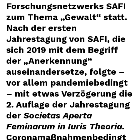
Forschungsnetzwerks SAFI
zum Thema „Gewalt“ statt.
Nach der ersten
Jahrestagung von SAFI, die
sich 2019 mit dem Begriff
der „Anerkennung“
auseinandersetze, folgte –
vor allem pandemiebedingt
– mit etwas Verzögerung die
2. Auflage der Jahrestagung
der
S
ocietas
A
perta
F
eminarum in
I
uris Theoria.
Coronamaßnahmenbedingt